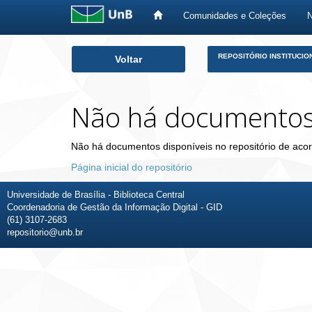
Comunidades e Coleções
Skip
REPOSITÓRIO INSTITUCIO
Voltar
navigation
Não há documento
Não há documentos disponíveis no repositório de acor
Página inicial do repositório
Universidade de Brasília - Biblioteca Central
Coordenadoria de Gestão da Informação Digital - GID
(61) 3107-2683
repositorio@unb.br