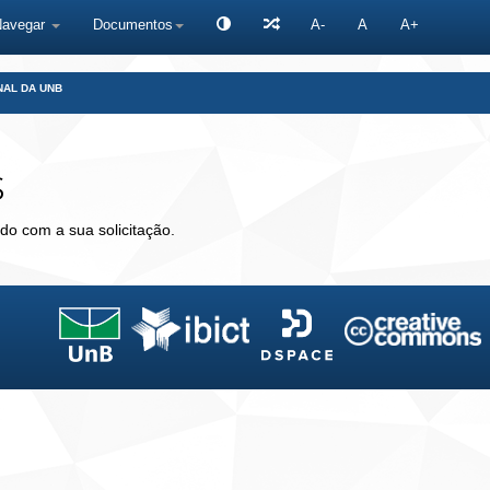
Navegar
Documentos
A-
A
A+
NAL DA UNB
s
do com a sua solicitação.