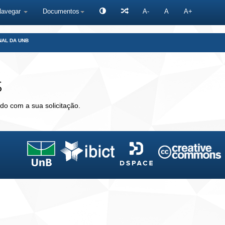
Navegar
Documentos
A-
A
A+
NAL DA UNB
s
do com a sua solicitação.