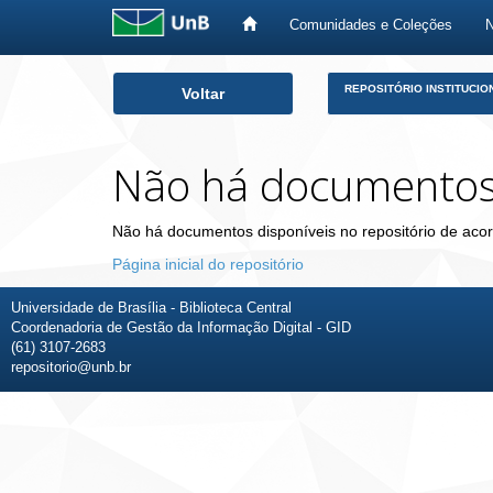
Comunidades e Coleções
Skip
REPOSITÓRIO INSTITUCIO
Voltar
navigation
Não há documento
Não há documentos disponíveis no repositório de acor
Página inicial do repositório
Universidade de Brasília - Biblioteca Central
Coordenadoria de Gestão da Informação Digital - GID
(61) 3107-2683
repositorio@unb.br