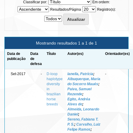
Classificar por:
Em ordem:
Resultados/Página
Registro(s):
Mostrando resultados 1 a 1 de 1
Data de
Data
Título
Autor(es)
Orientador(es)
publicação
de
defesa
Set-2017
-
D-loop
Ianella, Patrícia
;
-
haplotype
Albuquerque, Maria
diversity
do Socorro Maués
;
in
Paiva, Samuel
brazilian
Rezende
;
horse
Egito, Andréa
breeds
Alves do
;
Almeida, Leonardo
Daniel
;
Sereno, Fabiana T.
P. S.
;
Carvalho, Luiz
Felipe Ramos
;