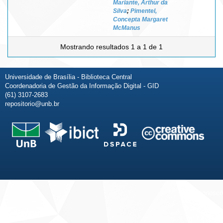
Mariante, Arthur da
Silva
;
Pimentel,
Concepta Margaret
McManus
Mostrando resultados 1 a 1 de 1
Universidade de Brasília - Biblioteca Central
Coordenadoria de Gestão da Informação Digital - GID
(61) 3107-2683
repositorio@unb.br
Fale conosco
Sobre