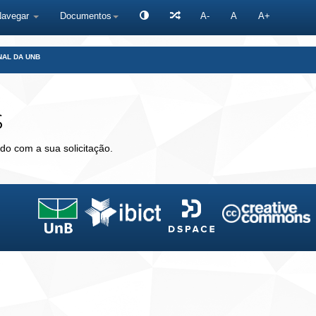
Navegar
Documentos
A-
A
A+
NAL DA UNB
s
do com a sua solicitação.