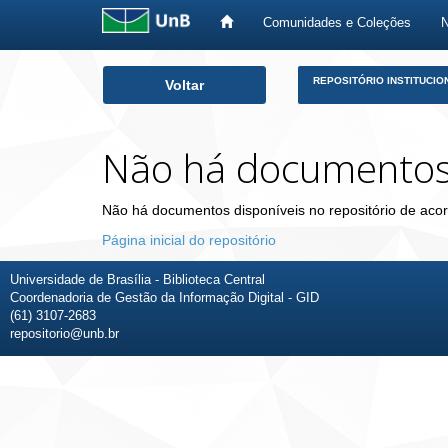
Comunidades e Coleções
Skip
REPOSITÓRIO INSTITUCIO
Voltar
navigation
Não há documento
Não há documentos disponíveis no repositório de acor
Página inicial do repositório
Universidade de Brasília - Biblioteca Central
Coordenadoria de Gestão da Informação Digital - GID
(61) 3107-2683
repositorio@unb.br