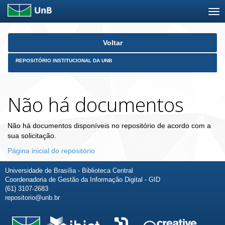
Skip
Voltar
navigation
REPOSITÓRIO INSTITUCIONAL DA UNB
Não há documentos
Não há documentos disponíveis no repositório de acordo com a
sua solicitação.
Página inicial do repositório
Universidade de Brasília - Biblioteca Central
Coordenadoria de Gestão da Informação Digital - GID
(61) 3107-2683
repositorio@unb.br