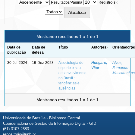
Resultados/Página
Registro(s):
Mostrando resultados 1 a 1 de 1
Data de
Data de
Título
Autor(es)
Orientador(e
publicação
defesa
30-Jul-2024
19-Dez-2023
A sociologia do
Hungaro,
Alves,
esporte e seu
Vitor
Fernando
desenvolvimento
Mascarenhas
no Brasil :
tendências e
ausências
Mostrando resultados 1 a 1 de 1
Universidade de Brasília - Biblioteca Central
Coordenadoria de Gestão da Informação Digital - GID
(61) 3107-2683
repositorio@unb.br