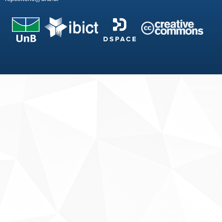
Fale conosco
Sobre