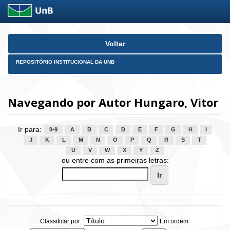
Skip
Voltar
navigation
REPOSITÓRIO INSTITUCIONAL DA UNB
Navegando por Autor Hungaro, Vitor
Ir para:
0-9
A
B
C
D
E
F
G
H
I
J
K
L
M
N
O
P
Q
R
S
T
U
V
W
X
Y
Z
ou entre com as primeiras letras:
Classificar por:
Em ordem: