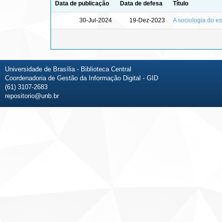
Data de publicação
Data de defesa
Título
30-Jul-2024
19-Dez-2023
A sociologia do e
Universidade de Brasília - Biblioteca Central
Coordenadoria de Gestão da Informação Digital - GID
(61) 3107-2683
repositorio@unb.br