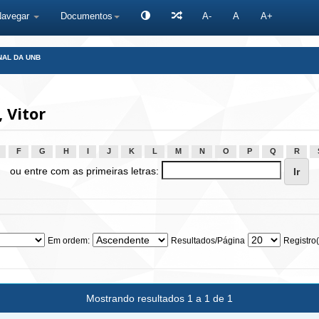
Navegar
Documentos
A-
A
A+
NAL DA UNB
 Vitor
F
G
H
I
J
K
L
M
N
O
P
Q
R
ou entre com as primeiras letras:
Em ordem:
Resultados/Página
Registro(
Mostrando resultados 1 a 1 de 1