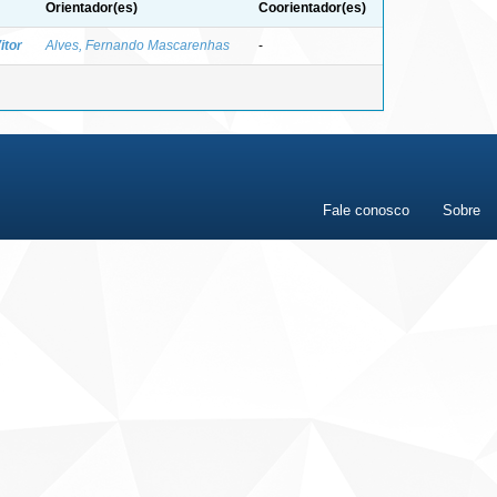
Orientador(es)
Coorientador(es)
itor
Alves, Fernando Mascarenhas
-
Fale conosco
Sobre