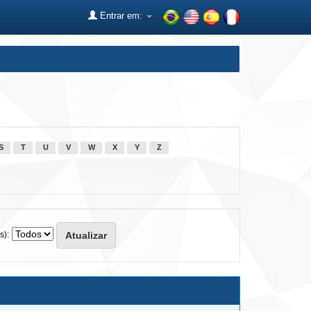
Entrar em:
S
T
U
V
W
X
Y
Z
s):