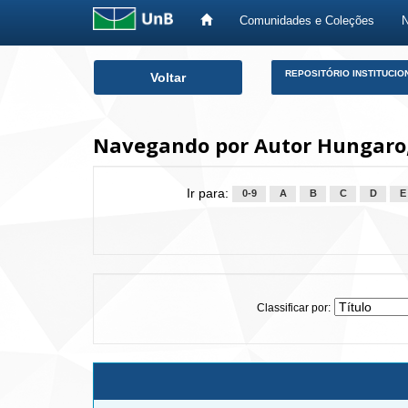
Comunidades e Coleções
Skip
REPOSITÓRIO INSTITUCIO
Voltar
navigation
Navegando por Autor Hungaro,
Ir para:
0-9
A
B
C
D
E
Classificar por: