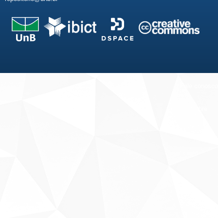
Fale conosco
Sobre