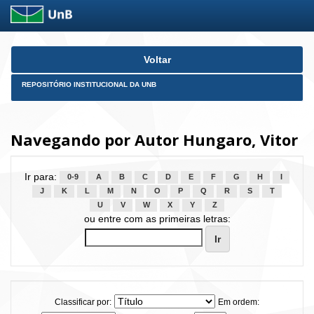
Skip
Voltar
navigation
REPOSITÓRIO INSTITUCIONAL DA UNB
Navegando por Autor Hungaro, Vitor
Ir para:
0-9
A
B
C
D
E
F
G
H
I
J
K
L
M
N
O
P
Q
R
S
T
U
V
W
X
Y
Z
ou entre com as primeiras letras:
Classificar por:
Em ordem: