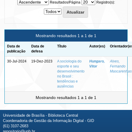
Resultados/Página
Registro(s):
Mostrando resultados 1 a 1 de 1
Data de
Data de
Título
Autor(es)
Orientador(e
publicação
defesa
30-Jul-2024
19-Dez-2023
A sociologia do
Hungaro,
Alves,
esporte e seu
Vitor
Fernando
desenvolvimento
Mascarenhas
no Brasil :
tendências e
ausências
Mostrando resultados 1 a 1 de 1
Universidade de Brasília - Biblioteca Central
Coordenadoria de Gestão da Informação Digital - GID
(61) 3107-2683
repositorio@unb.br