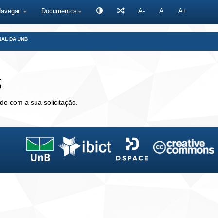
Navegar
Documentos
A-
A
A+
NAL DA UNB
s
do com a sua solicitação.