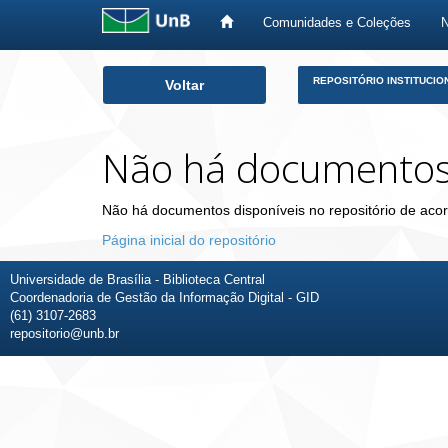
Comunidades e Coleções
Skip
REPOSITÓRIO INSTITUCIO
Voltar
navigation
Não há documento
Não há documentos disponíveis no repositório de acor
Página inicial do repositório
Universidade de Brasília - Biblioteca Central
Coordenadoria de Gestão da Informação Digital - GID
(61) 3107-2683
repositorio@unb.br