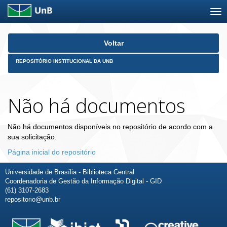
Skip
Voltar
navigation
REPOSITÓRIO INSTITUCIONAL DA UNB
Não há documentos
Não há documentos disponíveis no repositório de acordo com a
sua solicitação.
Página inicial do repositório
Universidade de Brasília - Biblioteca Central
Coordenadoria de Gestão da Informação Digital - GID
(61) 3107-2683
repositorio@unb.br