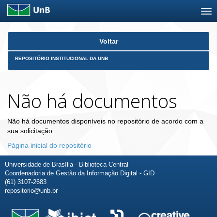
Skip
Voltar
navigation
REPOSITÓRIO INSTITUCIONAL DA UNB
Não há documentos
Não há documentos disponíveis no repositório de acordo com a
sua solicitação.
Página inicial do repositório
Universidade de Brasília - Biblioteca Central
Coordenadoria de Gestão da Informação Digital - GID
(61) 3107-2683
repositorio@unb.br