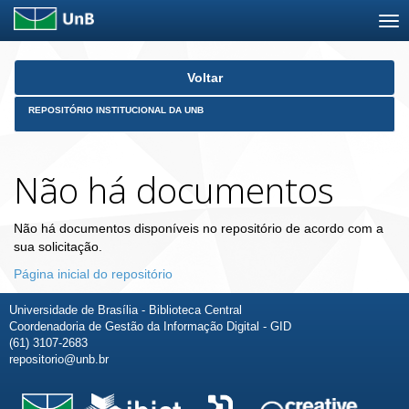
Skip
Voltar
navigation
REPOSITÓRIO INSTITUCIONAL DA UNB
Não há documentos
Não há documentos disponíveis no repositório de acordo com a
sua solicitação.
Página inicial do repositório
Universidade de Brasília - Biblioteca Central
Coordenadoria de Gestão da Informação Digital - GID
(61) 3107-2683
repositorio@unb.br