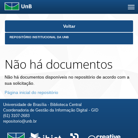
Skip
Voltar
navigation
REPOSITÓRIO INSTITUCIONAL DA UNB
Não há documentos
Não há documentos disponíveis no repositório de acordo com a
sua solicitação.
Página inicial do repositório
Universidade de Brasília - Biblioteca Central
Coordenadoria de Gestão da Informação Digital - GID
(61) 3107-2683
repositorio@unb.br