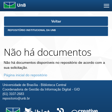
Skip
Voltar
navigation
REPOSITÓRIO INSTITUCIONAL DA UNB
Não há documentos
Não há documentos disponíveis no repositório de acordo com a
sua solicitação.
Página inicial do repositório
Universidade de Brasília - Biblioteca Central
Coordenadoria de Gestão da Informação Digital - GID
(61) 3107-2683
repositorio@unb.br