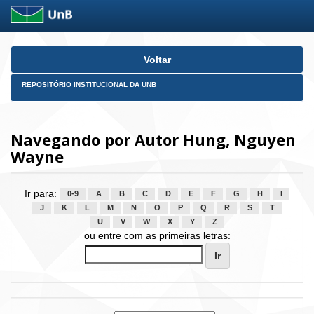
Skip
Voltar
navigation
REPOSITÓRIO INSTITUCIONAL DA UNB
Navegando por Autor Hung, Nguyen
Wayne
Ir para:
0-9
A
B
C
D
E
F
G
H
I
J
K
L
M
N
O
P
Q
R
S
T
U
V
W
X
Y
Z
ou entre com as primeiras letras: