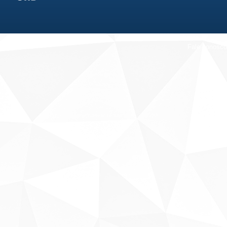
Fale conosco
Sobre