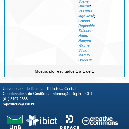
Suane
Barros
;
Vasques,
Iago José
;
Coelho,
Reginaldo
Teixeira
;
Hung,
Nguyen
Wayne
;
Silva,
Marcio
Bacci da
Mostrando resultados 1 a 1 de 1
Universidade de Brasília - Biblioteca Central
Coordenadoria de Gestão da Informação Digital - GID
(61) 3107-2683
repositorio@unb.br