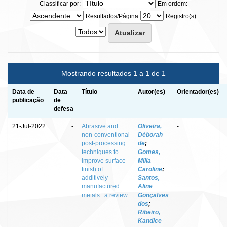
Classificar por:
Em ordem:
Resultados/Página
Registro(s):
Mostrando resultados 1 a 1 de 1
Data de
Data
Título
Autor(es)
Orientador(es)
publicação
de
defesa
21-Jul-2022
-
Abrasive and
Oliveira,
-
non‑conventional
Déborah
post‑processing
de
;
techniques to
Gomes,
improve surface
Milla
finish of
Caroline
;
additively
Santos,
manufactured
Aline
metals : a review
Gonçalves
dos
;
Ribeiro,
Kandice