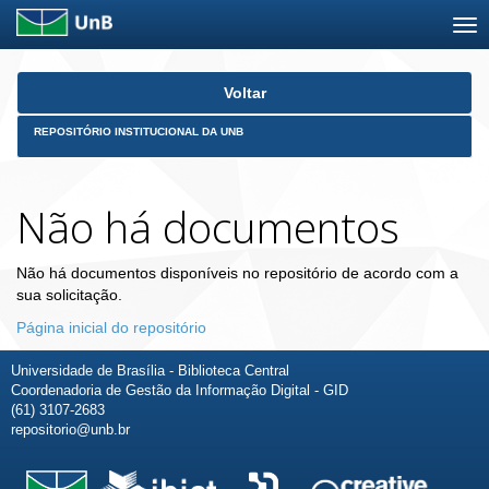
Skip
Voltar
navigation
REPOSITÓRIO INSTITUCIONAL DA UNB
Não há documentos
Não há documentos disponíveis no repositório de acordo com a
sua solicitação.
Página inicial do repositório
Universidade de Brasília - Biblioteca Central
Coordenadoria de Gestão da Informação Digital - GID
(61) 3107-2683
repositorio@unb.br