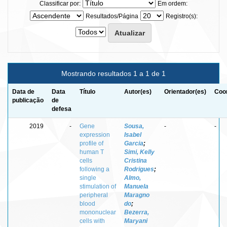
Classificar por:
Em ordem:
Resultados/Página
Registro(s):
Mostrando resultados 1 a 1 de 1
Data de
Data
Título
Autor(es)
Orientador(es)
Coor
publicação
de
defesa
2019
-
Gene
Sousa,
-
-
expression
Isabel
profile of
Garcia
;
human T
Simi, Kelly
cells
Cristina
following a
Rodrigues
;
single
Almo,
stimulation of
Manuela
peripheral
Maragno
blood
do
;
mononuclear
Bezerra,
cells with
Maryani