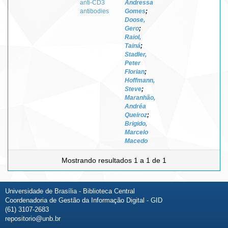
anti-CD3
Andressa
antibodies
Gomes
;
Doose,
Gero
;
Raiol,
Tainá
;
Stadler,
Peter
Florian
;
Hoffmann,
Steve
;
Maranhão,
Andréa
Queiroz
;
Brigido,
Marcelo
Macedo
Mostrando resultados 1 a 1 de 1
Universidade de Brasília - Biblioteca Central
Coordenadoria de Gestão da Informação Digital - GID
(61) 3107-2683
repositorio@unb.br