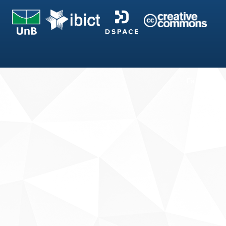
Fale conosco
Sobre