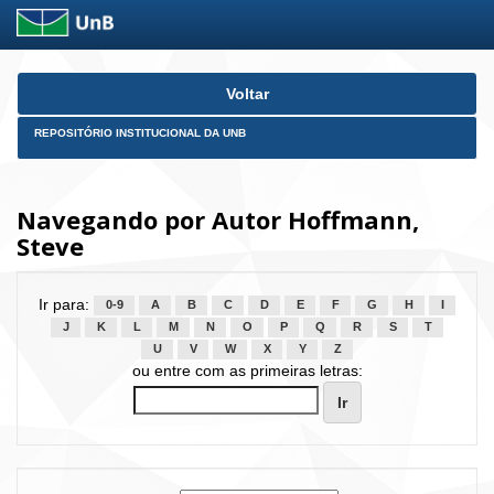
Skip
Voltar
navigation
REPOSITÓRIO INSTITUCIONAL DA UNB
Navegando por Autor Hoffmann,
Steve
Ir para:
0-9
A
B
C
D
E
F
G
H
I
J
K
L
M
N
O
P
Q
R
S
T
U
V
W
X
Y
Z
ou entre com as primeiras letras: