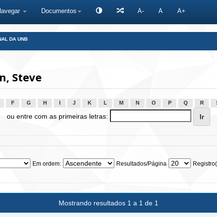
Navegar
Documentos
A-
A
A+
NAL DA UNB
, Steve
F
G
H
I
J
K
L
M
N
O
P
Q
R
ou entre com as primeiras letras:
Em ordem:
Resultados/Página
Registro(
Mostrando resultados 1 a 1 de 1