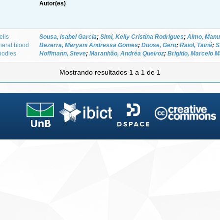
Autor(es)
ells
Sousa, Isabel Garcia
;
Simi, Kelly Cristina Rodrigues
;
Almo, Manu
pheral blood
Bezerra, Maryani Andressa Gomes
;
Doose, Gero
;
Raiol, Tainá
;
S
bodies
Hoffmann, Steve
;
Maranhão, Andréa Queiroz
;
Brigido, Marcelo 
Mostrando resultados 1 a 1 de 1