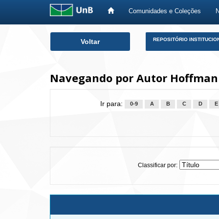
Comunidades e Coleções
Skip
REPOSITÓRIO INSTITUCIO
Voltar
navigation
Navegando por Autor Hoffmann
Ir para:
0-9
A
B
C
D
E
Classificar por: