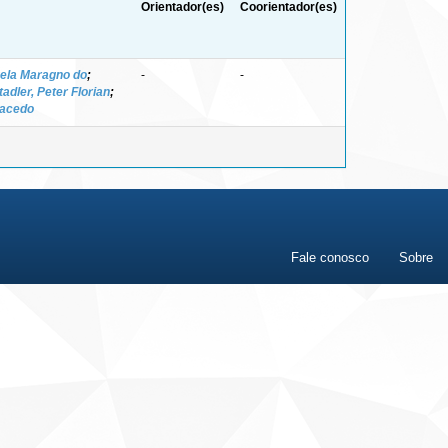
Orientador(es)
Coorientador(es)
ela Maragno do
;
-
-
tadler, Peter Florian
;
Macedo
Fale conosco
Sobre