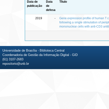
Data de
Data
Título
publicação
de
defesa
2019
-
Gene expression profile of human T c
following a single stimulation of peri
mononuclear cells with anti-CD3 anti
Universidade de Brasília - Biblioteca Central
Coordenadoria de Gestão da Informação Digital - GID
(61) 3107-2683
repositorio@unb.br