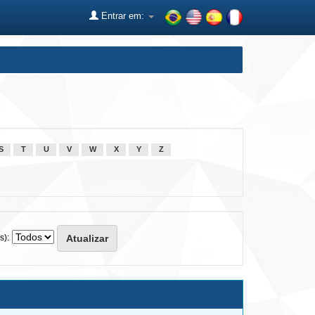
Entrar em:
S
T
U
V
W
X
Y
Z
s):