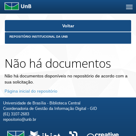
Skip
Voltar
navigation
REPOSITÓRIO INSTITUCIONAL DA UNB
Não há documentos
Não há documentos disponíveis no repositório de acordo com a
sua solicitação.
Página inicial do repositório
Universidade de Brasília - Biblioteca Central
Coordenadoria de Gestão da Informação Digital - GID
(61) 3107-2683
repositorio@unb.br