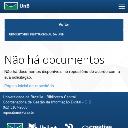
Skip
Voltar
navigation
REPOSITÓRIO INSTITUCIONAL DA UNB
Não há documentos
Não há documentos disponíveis no repositório de acordo com a
sua solicitação.
Página inicial do repositório
Universidade de Brasília - Biblioteca Central
Coordenadoria de Gestão da Informação Digital - GID
(61) 3107-2683
repositorio@unb.br