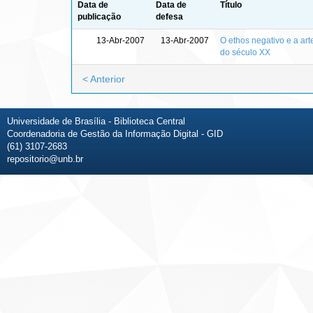
Data de
Data de
Título
publicação
defesa
13-Abr-2007
13-Abr-2007
O ethos negativo e a art
do século XX
< Anterior
Universidade de Brasília - Biblioteca Central
Coordenadoria de Gestão da Informação Digital - GID
(61) 3107-2683
repositorio@unb.br