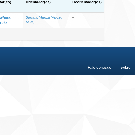
tor(es)
Orientador(es)
Coorientador(es)
gihara,
Santos, Mariza Veloso
-
rcio
Motta
Fale conosco
Sobre