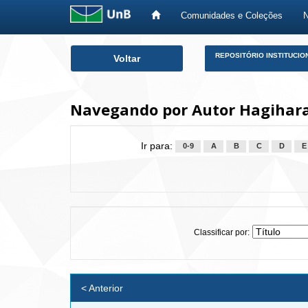
Comunidades e Coleções
Skip
REPOSITÓRIO INSTITUCIO
Voltar
navigation
Navegando por Autor Hagihara
Ir para:
0-9
A
B
C
D
E
Classificar por:
< Anterior