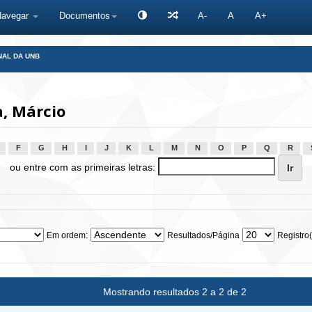
Navegar
Documentos
A-
A
A+
NAL DA UNB
, Márcio
F
G
H
I
J
K
L
M
N
O
P
Q
R
ou entre com as primeiras letras:
Em ordem:
Resultados/Página
Registro(
Mostrando resultados 2 a 2 de 2