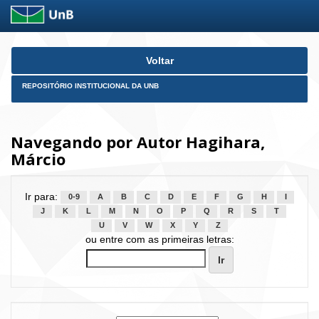
Skip
Voltar
navigation
REPOSITÓRIO INSTITUCIONAL DA UNB
Navegando por Autor Hagihara,
Márcio
Ir para:
0-9
A
B
C
D
E
F
G
H
I
J
K
L
M
N
O
P
Q
R
S
T
U
V
W
X
Y
Z
ou entre com as primeiras letras: