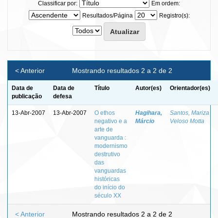
Classificar por:
Em ordem:
Resultados/Página
Registro(s):
< Anterior
Mostrando resultados 2 a 2 de 2
Data de
Data de
Título
Autor(es)
Orientador(es)
publicação
defesa
13-Abr-2007
13-Abr-2007
O ethos
Hagihara,
Santos, Mariza
negativo e a
Márcio
Veloso Motta
arte de
vanguarda :
modernismo
destrutivo
das
vanguardas
históricas
do início do
século XX
< Anterior
Mostrando resultados 2 a 2 de 2