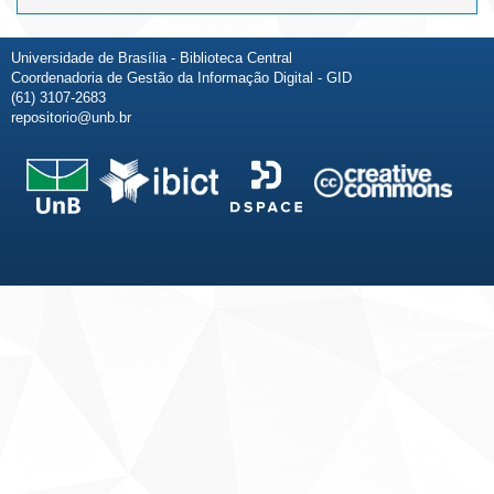
Universidade de Brasília - Biblioteca Central
Coordenadoria de Gestão da Informação Digital - GID
(61) 3107-2683
repositorio@unb.br
Fale conosco
Sobre