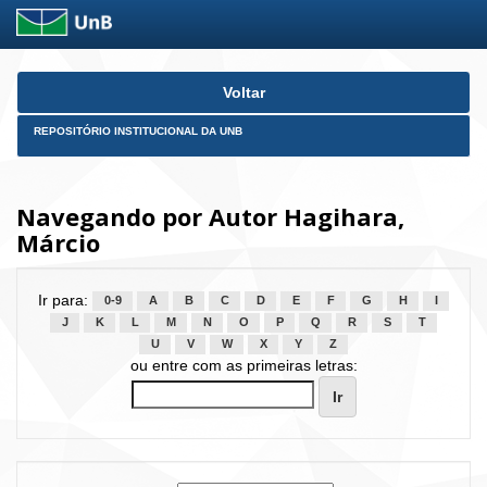
Skip
Voltar
navigation
REPOSITÓRIO INSTITUCIONAL DA UNB
Navegando por Autor Hagihara,
Márcio
Ir para:
0-9
A
B
C
D
E
F
G
H
I
J
K
L
M
N
O
P
Q
R
S
T
U
V
W
X
Y
Z
ou entre com as primeiras letras: