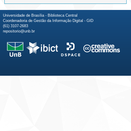
Universidade de Brasília - Biblioteca Central
Coordenadoria de Gestão da Informação Digital - GID
(61) 3107-2683
repositorio@unb.br
Fale conosco
Sobre