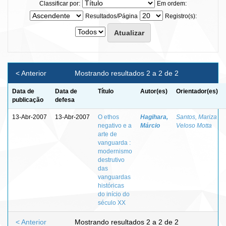
Classificar por:
Em ordem:
Resultados/Página
Registro(s):
< Anterior
Mostrando resultados 2 a 2 de 2
Data de
Data de
Título
Autor(es)
Orientador(es)
publicação
defesa
13-Abr-2007
13-Abr-2007
O ethos
Hagihara,
Santos, Mariza
negativo e a
Márcio
Veloso Motta
arte de
vanguarda :
modernismo
destrutivo
das
vanguardas
históricas
do início do
século XX
< Anterior
Mostrando resultados 2 a 2 de 2