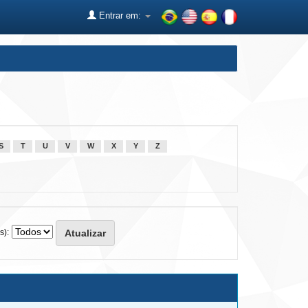
Entrar em:
S
T
U
V
W
X
Y
Z
s):