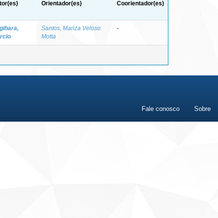
tor(es)
Orientador(es)
Coorientador(es)
gihara,
Santos, Mariza Veloso
-
rcio
Motta
Fale conosco
Sobre