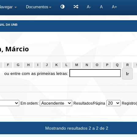
Navegar
Documentos
A-
A
A+
NAL DA UNB
, Márcio
F
G
H
I
J
K
L
M
N
O
P
Q
R
ou entre com as primeiras letras:
Em ordem:
Resultados/Página
Registro(
Mostrando resultados 2 a 2 de 2