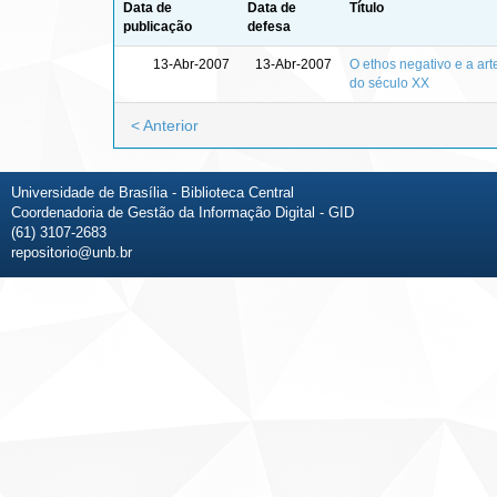
Data de
Data de
Título
publicação
defesa
13-Abr-2007
13-Abr-2007
O ethos negativo e a art
do século XX
< Anterior
Universidade de Brasília - Biblioteca Central
Coordenadoria de Gestão da Informação Digital - GID
(61) 3107-2683
repositorio@unb.br