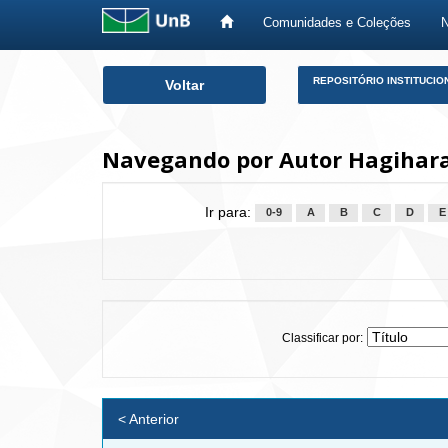
Comunidades e Coleções
Skip
REPOSITÓRIO INSTITUCIO
Voltar
navigation
Navegando por Autor Hagihara
Ir para:
0-9
A
B
C
D
E
Classificar por:
< Anterior