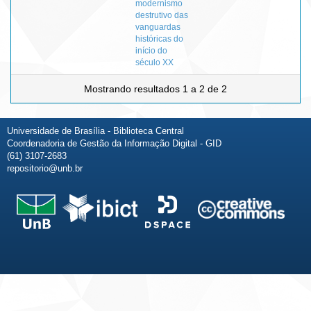
modernismo
destrutivo das
vanguardas
históricas do
início do
século XX
Mostrando resultados 1 a 2 de 2
Universidade de Brasília - Biblioteca Central
Coordenadoria de Gestão da Informação Digital - GID
(61) 3107-2683
repositorio@unb.br
Fale conosco