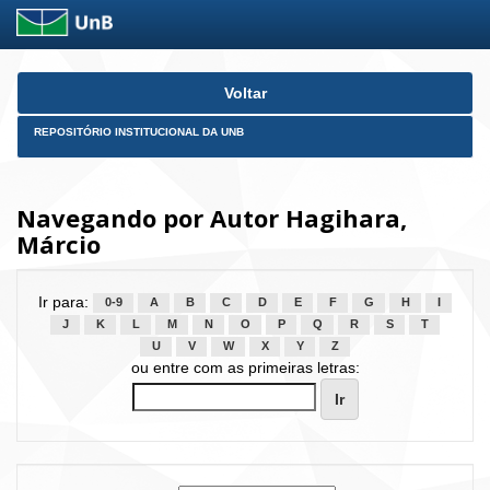
Skip
Voltar
navigation
REPOSITÓRIO INSTITUCIONAL DA UNB
Navegando por Autor Hagihara,
Márcio
Ir para:
0-9
A
B
C
D
E
F
G
H
I
J
K
L
M
N
O
P
Q
R
S
T
U
V
W
X
Y
Z
ou entre com as primeiras letras: