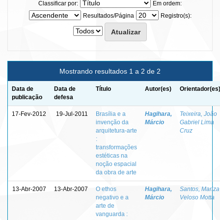
Classificar por:
Em ordem:
Resultados/Página
Registro(s):
Mostrando resultados 1 a 2 de 2
Data de
Data de
Título
Autor(es)
Orientador(es
publicação
defesa
17-Fev-2012
19-Jul-2011
Brasília e a
Hagihara,
Teixeira, João
invenção da
Márcio
Gabriel Lima
arquitetura-arte
Cruz
:
transformações
estéticas na
noção espacial
da obra de arte
13-Abr-2007
13-Abr-2007
O ethos
Hagihara,
Santos, Mariza
negativo e a
Márcio
Veloso Motta
arte de
vanguarda :