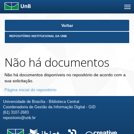
Skip
Voltar
navigation
REPOSITÓRIO INSTITUCIONAL DA UNB
Não há documentos
Não há documentos disponíveis no repositório de acordo com a
sua solicitação.
Página inicial do repositório
Universidade de Brasília - Biblioteca Central
Coordenadoria de Gestão da Informação Digital - GID
(61) 3107-2683
repositorio@unb.br