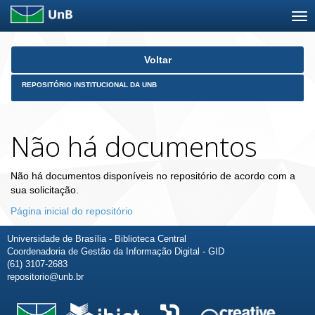
Skip
Voltar
navigation
REPOSITÓRIO INSTITUCIONAL DA UNB
Não há documentos
Não há documentos disponíveis no repositório de acordo com a
sua solicitação.
Página inicial do repositório
Universidade de Brasília - Biblioteca Central
Coordenadoria de Gestão da Informação Digital - GID
(61) 3107-2683
repositorio@unb.br