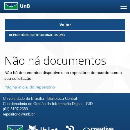
Skip
Voltar
navigation
REPOSITÓRIO INSTITUCIONAL DA UNB
Não há documentos
Não há documentos disponíveis no repositório de acordo com a
sua solicitação.
Página inicial do repositório
Universidade de Brasília - Biblioteca Central
Coordenadoria de Gestão da Informação Digital - GID
(61) 3107-2683
repositorio@unb.br