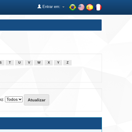
Entrar em:
S
T
U
V
W
X
Y
Z
s):