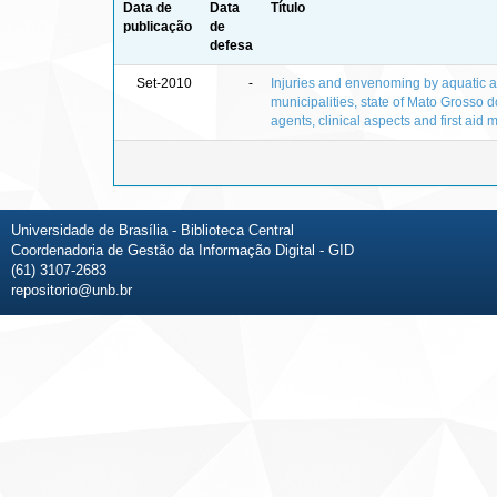
Data de
Data
Título
publicação
de
defesa
Set-2010
-
Injuries and envenoming by aquatic 
municipalities, state of Mato Grosso do 
agents, clinical aspects and first aid
Universidade de Brasília - Biblioteca Central
Coordenadoria de Gestão da Informação Digital - GID
(61) 3107-2683
repositorio@unb.br