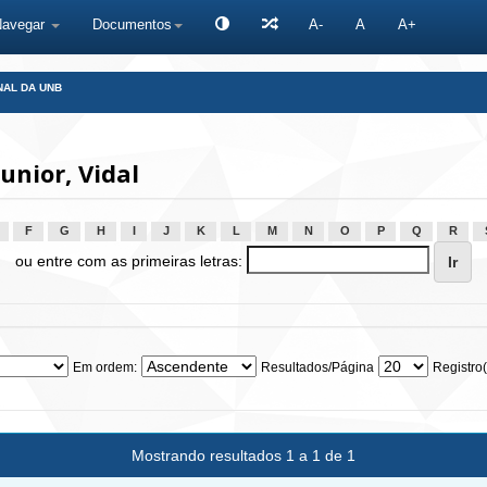
Navegar
Documentos
A-
A
A+
NAL DA UNB
nior, Vidal
F
G
H
I
J
K
L
M
N
O
P
Q
R
ou entre com as primeiras letras:
Em ordem:
Resultados/Página
Registro(
Mostrando resultados 1 a 1 de 1