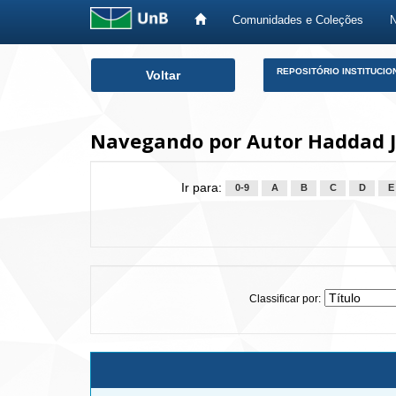
Comunidades e Coleções
Skip
REPOSITÓRIO INSTITUCIO
Voltar
navigation
Navegando por Autor Haddad Ju
Ir para:
0-9
A
B
C
D
E
Classificar por: