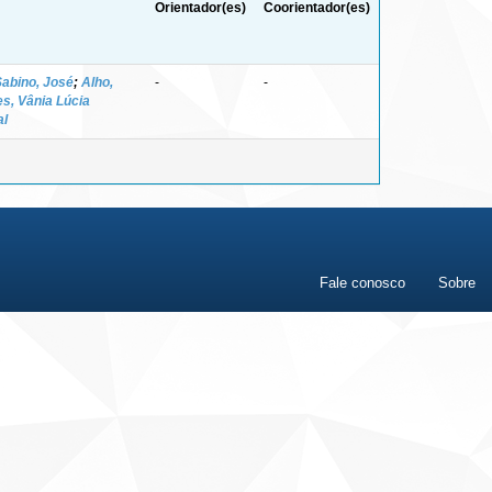
Orientador(es)
Coorientador(es)
Sabino, José
;
Alho,
-
-
s, Vânia Lúcia
al
Fale conosco
Sobre