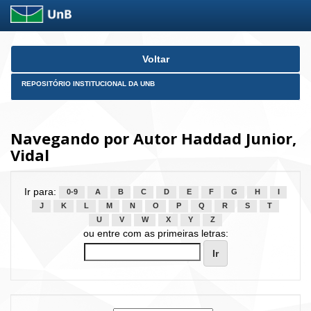
Skip
Voltar
navigation
REPOSITÓRIO INSTITUCIONAL DA UNB
Navegando por Autor Haddad Junior,
Vidal
Ir para:
0-9
A
B
C
D
E
F
G
H
I
J
K
L
M
N
O
P
Q
R
S
T
U
V
W
X
Y
Z
ou entre com as primeiras letras: