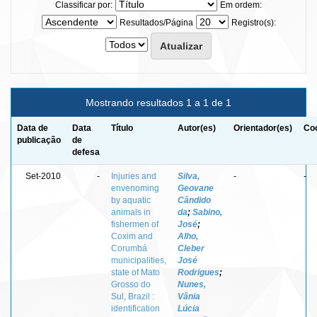
Classificar por:
Em ordem:
Resultados/Página
Registro(s):
Mostrando resultados 1 a 1 de 1
Data de
Data
Título
Autor(es)
Orientador(es)
Coo
publicação
de
defesa
Set-2010
-
Injuries and
Silva,
-
-
envenoming
Geovane
by aquatic
Cândido
animals in
da
;
Sabino,
fishermen of
José
;
Coxim and
Alho,
Corumbá
Cleber
municipalities,
José
state of Mato
Rodrigues
;
Grosso do
Nunes,
Sul, Brazil :
Vânia
identification
Lúcia