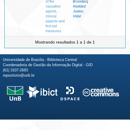
of the
Brandão
;
causative
Haddad
agents,
Junior,
clinical
Vidal
aspects and
first aid
measures
Mostrando resultados 1 a 1 de 1
Universidade de Brasília - Biblioteca Central
Coordenadoria de Gestão da Informação Digital - GID
(61) 3107-2683
repositorio@unb.br
Fale conosco