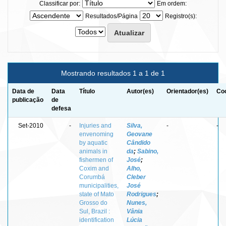
Classificar por:
Em ordem:
Resultados/Página
Registro(s):
Mostrando resultados 1 a 1 de 1
Data de
Data
Título
Autor(es)
Orientador(es)
Coo
publicação
de
defesa
Set-2010
-
Injuries and
Silva,
-
-
envenoming
Geovane
by aquatic
Cândido
animals in
da
;
Sabino,
fishermen of
José
;
Coxim and
Alho,
Corumbá
Cleber
municipalities,
José
state of Mato
Rodrigues
;
Grosso do
Nunes,
Sul, Brazil :
Vânia
identification
Lúcia