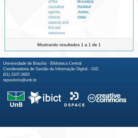
of the
Brandão
;
causative
Haddad
agents,
Junior,
clinical
Vidal
aspects and
first aid
measures
Mostrando resultados 1 a 1 de 1
Universidade de Brasília - Biblioteca Central
Coordenadoria de Gestão da Informação Digital - GID
(61) 3107-2683
repositorio@unb.br
Fale conosco