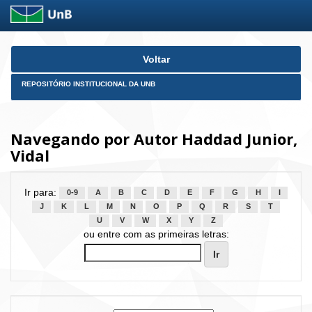
Skip
Voltar
navigation
REPOSITÓRIO INSTITUCIONAL DA UNB
Navegando por Autor Haddad Junior,
Vidal
Ir para:
0-9
A
B
C
D
E
F
G
H
I
J
K
L
M
N
O
P
Q
R
S
T
U
V
W
X
Y
Z
ou entre com as primeiras letras: