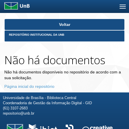
Skip
Voltar
navigation
REPOSITÓRIO INSTITUCIONAL DA UNB
Não há documentos
Não há documentos disponíveis no repositório de acordo com a
sua solicitação.
Página inicial do repositório
Universidade de Brasília - Biblioteca Central
Coordenadoria de Gestão da Informação Digital - GID
(61) 3107-2683
repositorio@unb.br