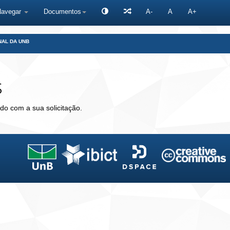
Navegar
Documentos
A-
A
A+
NAL DA UNB
s
do com a sua solicitação.