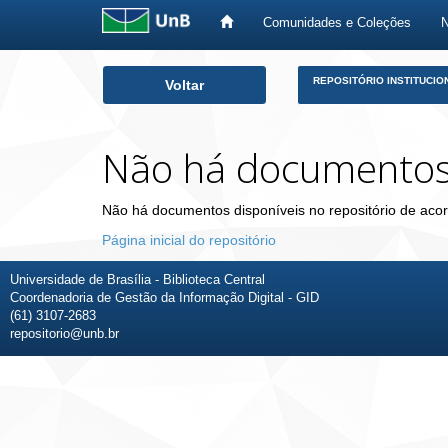
Comunidades e Coleções
Skip
REPOSITÓRIO INSTITUCIO
Voltar
navigation
Não há documento
Não há documentos disponíveis no repositório de acor
Página inicial do repositório
Universidade de Brasília - Biblioteca Central
Coordenadoria de Gestão da Informação Digital - GID
(61) 3107-2683
repositorio@unb.br