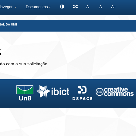
Navegar
Documentos
A-
A
A+
NAL DA UNB
s
do com a sua solicitação.