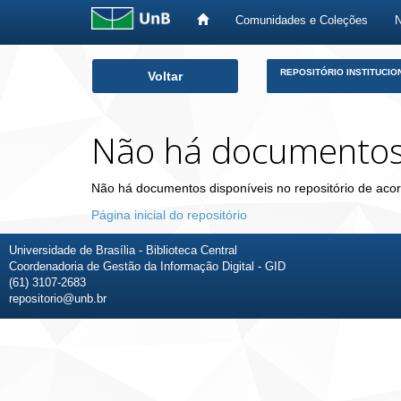
Comunidades e Coleções
Skip
REPOSITÓRIO INSTITUCIO
Voltar
navigation
Não há documento
Não há documentos disponíveis no repositório de acor
Página inicial do repositório
Universidade de Brasília - Biblioteca Central
Coordenadoria de Gestão da Informação Digital - GID
(61) 3107-2683
repositorio@unb.br