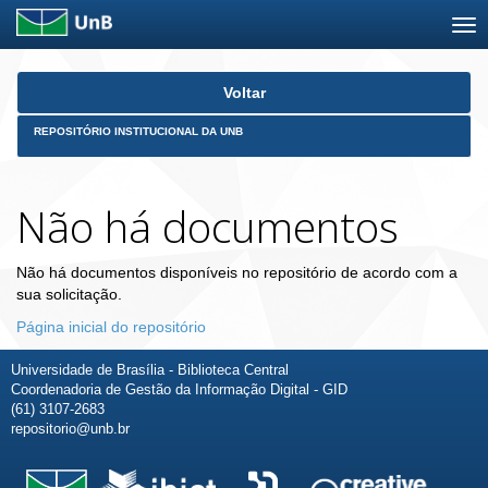
Skip
Voltar
navigation
REPOSITÓRIO INSTITUCIONAL DA UNB
Não há documentos
Não há documentos disponíveis no repositório de acordo com a
sua solicitação.
Página inicial do repositório
Universidade de Brasília - Biblioteca Central
Coordenadoria de Gestão da Informação Digital - GID
(61) 3107-2683
repositorio@unb.br