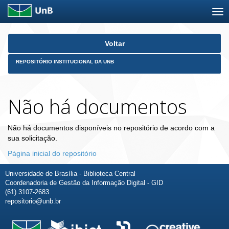
Skip
Voltar
navigation
REPOSITÓRIO INSTITUCIONAL DA UNB
Não há documentos
Não há documentos disponíveis no repositório de acordo com a
sua solicitação.
Página inicial do repositório
Universidade de Brasília - Biblioteca Central
Coordenadoria de Gestão da Informação Digital - GID
(61) 3107-2683
repositorio@unb.br