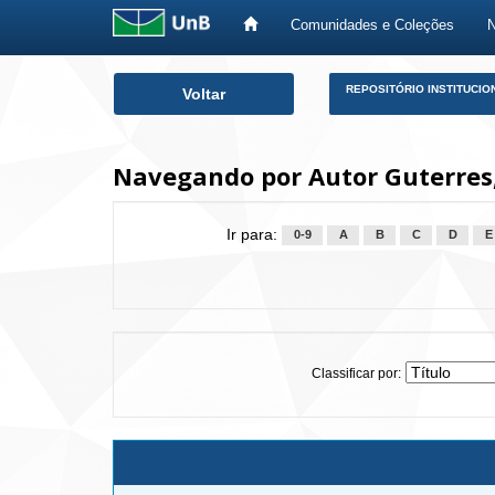
Comunidades e Coleções
Skip
REPOSITÓRIO INSTITUCIO
Voltar
navigation
Navegando por Autor Guterres,
Ir para:
0-9
A
B
C
D
E
Classificar por: