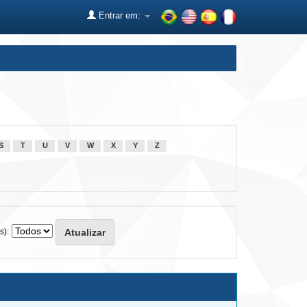
Entrar em:
S
T
U
V
W
X
Y
Z
s):