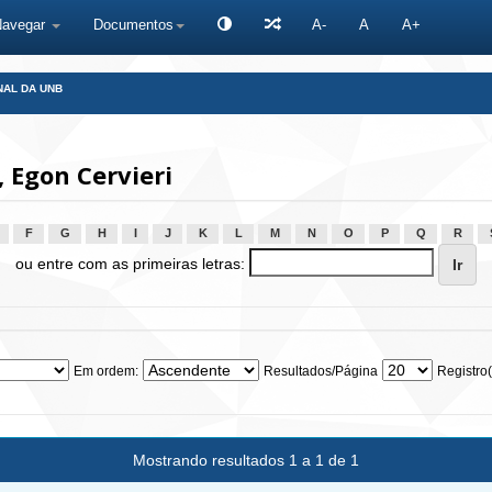
Navegar
Documentos
A-
A
A+
NAL DA UNB
 Egon Cervieri
F
G
H
I
J
K
L
M
N
O
P
Q
R
ou entre com as primeiras letras:
Em ordem:
Resultados/Página
Registro(
Mostrando resultados 1 a 1 de 1