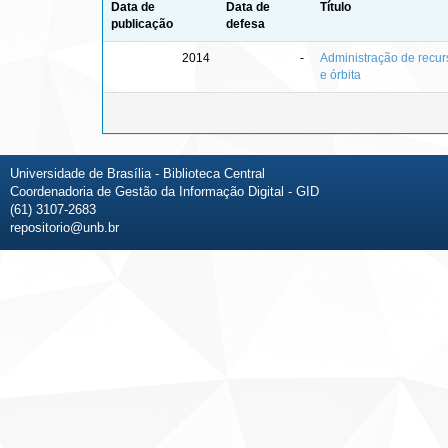
Data de
Data de
Título
publicação
defesa
2014
-
Administração de recur
e órbita
Universidade de Brasília - Biblioteca Central
Coordenadoria de Gestão da Informação Digital - GID
(61) 3107-2683
repositorio@unb.br