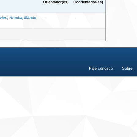
Orientador(es)
Coorientador(es)
vieri
;
Aranha, Márcio
-
-
Fale conosco
Sobre