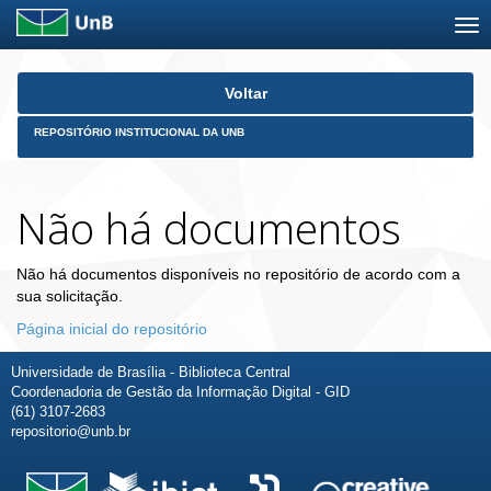
Skip
Voltar
navigation
REPOSITÓRIO INSTITUCIONAL DA UNB
Não há documentos
Não há documentos disponíveis no repositório de acordo com a
sua solicitação.
Página inicial do repositório
Universidade de Brasília - Biblioteca Central
Coordenadoria de Gestão da Informação Digital - GID
(61) 3107-2683
repositorio@unb.br