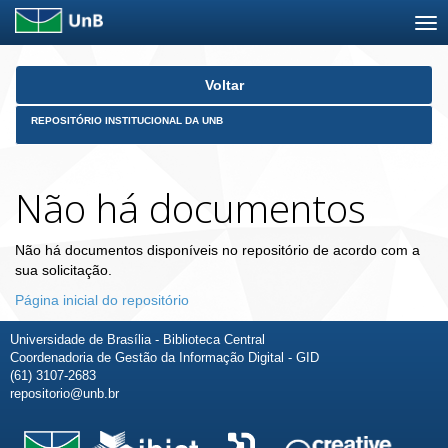
Skip
Voltar
navigation
REPOSITÓRIO INSTITUCIONAL DA UNB
Não há documentos
Não há documentos disponíveis no repositório de acordo com a
sua solicitação.
Página inicial do repositório
Universidade de Brasília - Biblioteca Central
Coordenadoria de Gestão da Informação Digital - GID
(61) 3107-2683
repositorio@unb.br