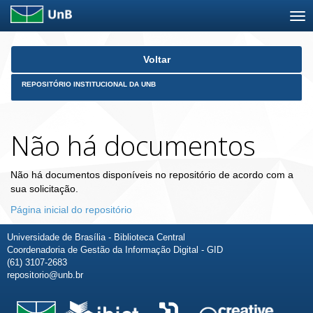
Skip
Voltar
navigation
REPOSITÓRIO INSTITUCIONAL DA UNB
Não há documentos
Não há documentos disponíveis no repositório de acordo com a
sua solicitação.
Página inicial do repositório
Universidade de Brasília - Biblioteca Central
Coordenadoria de Gestão da Informação Digital - GID
(61) 3107-2683
repositorio@unb.br