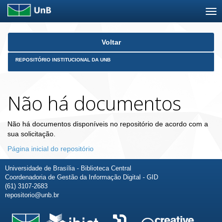
Skip
Voltar
navigation
REPOSITÓRIO INSTITUCIONAL DA UNB
Não há documentos
Não há documentos disponíveis no repositório de acordo com a
sua solicitação.
Página inicial do repositório
Universidade de Brasília - Biblioteca Central
Coordenadoria de Gestão da Informação Digital - GID
(61) 3107-2683
repositorio@unb.br