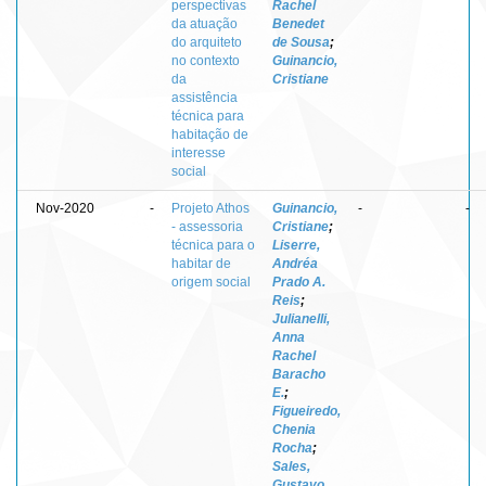
perspectivas
Rachel
da atuação
Benedet
do arquiteto
de Sousa
;
no contexto
Guinancio,
da
Cristiane
assistência
técnica para
habitação de
interesse
social
Nov-2020
-
Projeto Athos
Guinancio,
-
-
- assessoria
Cristiane
;
técnica para o
Liserre,
habitar de
Andréa
origem social
Prado A.
Reis
;
Julianelli,
Anna
Rachel
Baracho
E.
;
Figueiredo,
Chenia
Rocha
;
Sales,
Gustavo