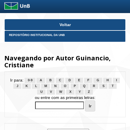
Skip
Voltar
navigation
REPOSITÓRIO INSTITUCIONAL DA UNB
Navegando por Autor Guinancio,
Cristiane
Ir para:
0-9
A
B
C
D
E
F
G
H
I
J
K
L
M
N
O
P
Q
R
S
T
U
V
W
X
Y
Z
ou entre com as primeiras letras: