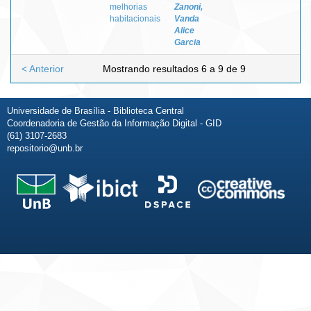
melhorias
Zanoni,
habitacionais
Vanda
Alice
Garcia
< Anterior
Mostrando resultados 6 a 9 de 9
Universidade de Brasília - Biblioteca Central
Coordenadoria de Gestão da Informação Digital - GID
(61) 3107-2683
repositorio@unb.br
Fale conosco
Sobre