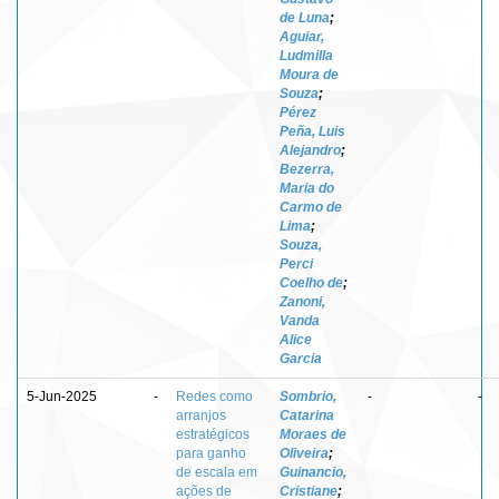
de Luna
;
Aguiar,
Ludmilla
Moura de
Souza
;
Pérez
Peña, Luis
Alejandro
;
Bezerra,
Maria do
Carmo de
Lima
;
Souza,
Perci
Coelho de
;
Zanoni,
Vanda
Alice
Garcia
5-Jun-2025
-
Redes como
Sombrio,
-
-
arranjos
Catarina
estratégicos
Moraes de
para ganho
Oliveira
;
de escala em
Guinancio,
ações de
Cristiane
;