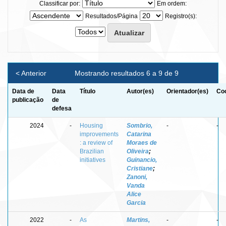
Classificar por:
Em ordem:
Resultados/Página
Registro(s):
< Anterior
Mostrando resultados 6 a 9 de 9
Data de
Data
Título
Autor(es)
Orientador(es)
Coo
publicação
de
defesa
2024
-
Housing
Sombrio,
-
-
improvements
Catarina
: a review of
Moraes de
Brazilian
Oliveira
;
initiatives
Guinancio,
Cristiane
;
Zanoni,
Vanda
Alice
Garcia
2022
-
As
Martins,
-
-