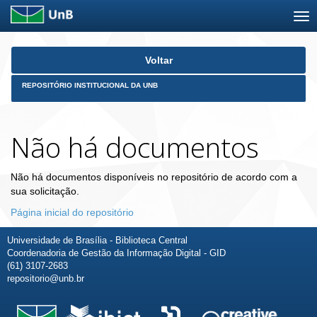
Skip
Voltar
navigation
REPOSITÓRIO INSTITUCIONAL DA UNB
Não há documentos
Não há documentos disponíveis no repositório de acordo com a
sua solicitação.
Página inicial do repositório
Universidade de Brasília - Biblioteca Central
Coordenadoria de Gestão da Informação Digital - GID
(61) 3107-2683
repositorio@unb.br