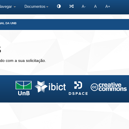
Navegar
Documentos
A-
A
A+
NAL DA UNB
s
do com a sua solicitação.