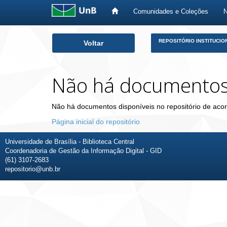
Comunidades e Coleções
Skip
REPOSITÓRIO INSTITUCIO
Voltar
navigation
Não há documento
Não há documentos disponíveis no repositório de acor
Página inicial do repositório
Universidade de Brasília - Biblioteca Central
Coordenadoria de Gestão da Informação Digital - GID
(61) 3107-2683
repositorio@unb.br