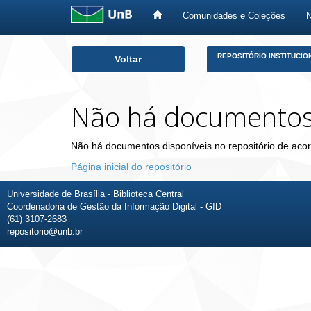
Comunidades e Coleções
Skip
REPOSITÓRIO INSTITUCIO
Voltar
navigation
Não há documento
Não há documentos disponíveis no repositório de acor
Página inicial do repositório
Universidade de Brasília - Biblioteca Central
Coordenadoria de Gestão da Informação Digital - GID
(61) 3107-2683
repositorio@unb.br