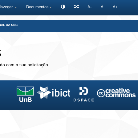
Navegar
Documentos
A-
A
A+
NAL DA UNB
s
do com a sua solicitação.