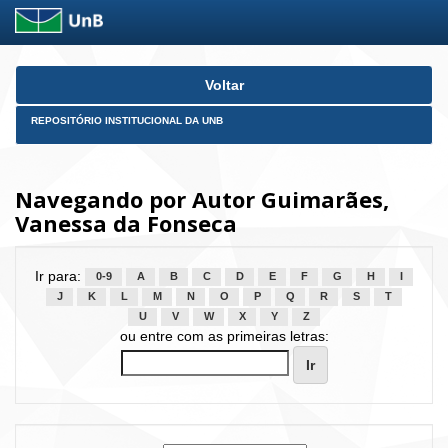
Skip
Voltar
navigation
REPOSITÓRIO INSTITUCIONAL DA UNB
Navegando por Autor Guimarães,
Vanessa da Fonseca
Ir para:
0-9
A
B
C
D
E
F
G
H
I
J
K
L
M
N
O
P
Q
R
S
T
U
V
W
X
Y
Z
ou entre com as primeiras letras: