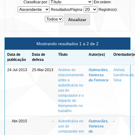
Classificar por:
Em ordem:
Resultados/Página
Registro(s):
Mostrando resultados 1 a 2 de 2
Data de
Data de
Título
Autor(es)
Orientador(e
publicação
defesa
24-Jul-2013
25-Mar-2013
Análise do
Guimarães,
Abbad,
relacionamento
Vanessa
Gardênia da
entre a
da Fonseca
Silva
autoeficácia no
uso do
computador e o
impacto do
treinamento no
trabalho
Abr-2015
-
Autoeficácia no
Guimarães,
-
uso do
Vanessa
computador em
da