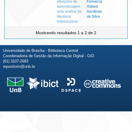
situações de
Fonseca
;
aprendizagem :
Abbad,
uma análise da
Gardênia
literatura
da Silva
internacional
Mostrando resultados 1 a 2 de 2
Universidade de Brasília - Biblioteca Central
Coordenadoria de Gestão da Informação Digital - GID
(61) 3107-2683
repositorio@unb.br
Fale conosco