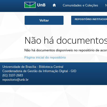
Comunidades e Coleções
Skip
REPOSITÓRIO INSTITUCIO
Voltar
navigation
Não há documento
Não há documentos disponíveis no repositório de acor
Página inicial do repositório
Universidade de Brasília - Biblioteca Central
Coordenadoria de Gestão da Informação Digital - GID
(61) 3107-2683
repositorio@unb.br