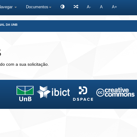
Navegar
Documentos
A-
A
A+
NAL DA UNB
s
do com a sua solicitação.