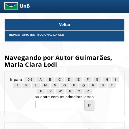
Skip
Voltar
navigation
REPOSITÓRIO INSTITUCIONAL DA UNB
Navegando por Autor Guimarães,
Maria Clara Lodi
Ir para:
0-9
A
B
C
D
E
F
G
H
I
J
K
L
M
N
O
P
Q
R
S
T
U
V
W
X
Y
Z
ou entre com as primeiras letras: