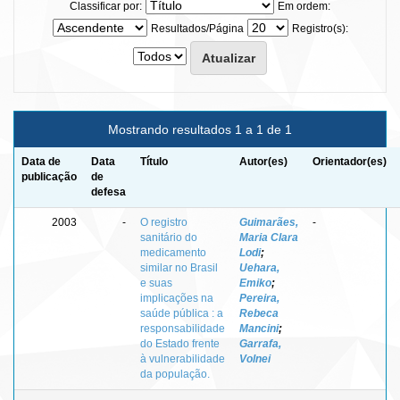
Classificar por:
Em ordem:
Resultados/Página
Registro(s):
Mostrando resultados 1 a 1 de 1
Data de
Data
Título
Autor(es)
Orientador(es)
publicação
de
defesa
2003
-
O registro
Guimarães,
-
sanitário do
Maria Clara
medicamento
Lodi
;
similar no Brasil
Uehara,
e suas
Emiko
;
implicações na
Pereira,
saúde pública : a
Rebeca
responsabilidade
Mancini
;
do Estado frente
Garrafa,
à vulnerabilidade
Volnei
da população.