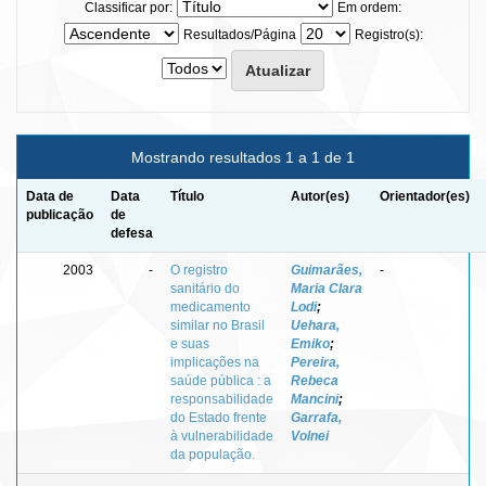
Classificar por:
Em ordem:
Resultados/Página
Registro(s):
Mostrando resultados 1 a 1 de 1
Data de
Data
Título
Autor(es)
Orientador(es)
publicação
de
defesa
2003
-
O registro
Guimarães,
-
sanitário do
Maria Clara
medicamento
Lodi
;
similar no Brasil
Uehara,
e suas
Emiko
;
implicações na
Pereira,
saúde pública : a
Rebeca
responsabilidade
Mancini
;
do Estado frente
Garrafa,
à vulnerabilidade
Volnei
da população.