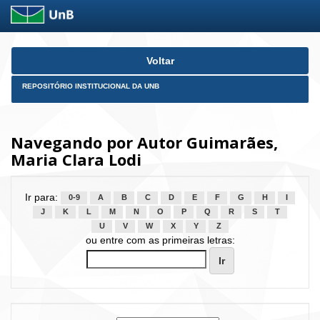
Skip
Voltar
navigation
REPOSITÓRIO INSTITUCIONAL DA UNB
Navegando por Autor Guimarães,
Maria Clara Lodi
Ir para:
0-9
A
B
C
D
E
F
G
H
I
J
K
L
M
N
O
P
Q
R
S
T
U
V
W
X
Y
Z
ou entre com as primeiras letras: