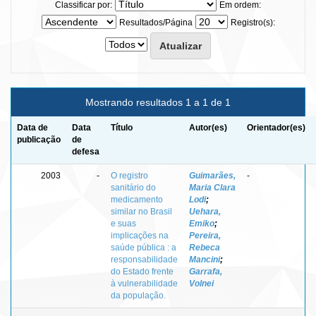
Classificar por:
Em ordem:
Resultados/Página
Registro(s):
Mostrando resultados 1 a 1 de 1
Data de
Data
Título
Autor(es)
Orientador(es)
publicação
de
defesa
2003
-
O registro
Guimarães,
-
sanitário do
Maria Clara
medicamento
Lodi
;
similar no Brasil
Uehara,
e suas
Emiko
;
implicações na
Pereira,
saúde pública : a
Rebeca
responsabilidade
Mancini
;
do Estado frente
Garrafa,
à vulnerabilidade
Volnei
da população.