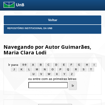
Skip
Voltar
navigation
REPOSITÓRIO INSTITUCIONAL DA UNB
Navegando por Autor Guimarães,
Maria Clara Lodi
Ir para:
0-9
A
B
C
D
E
F
G
H
I
J
K
L
M
N
O
P
Q
R
S
T
U
V
W
X
Y
Z
ou entre com as primeiras letras: